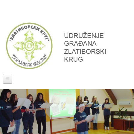
Skoči na glavni sadržaj
Naslovna
O nama
Projekti
Donatori, partneri