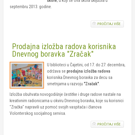
škole
, u koji se ova škola uključila u
septembru 2013. godine.
PROČITAJ VIŠE
O ODRŽA
TREĆA S
EKO-ODB
OKVIRU
Prodajna izložba radova korisnika
MEĐUNA
PROGRAM
Dnevnog boravka "Zračak"
ŠKOLE
U biblioteci u Čajetini, od 17. do 27. decembra,
održava se
prodajna izložba radova
korisnika Dnevnog boravka za decu sa
smetnjama u razvoju
"Zračak"
.
Izložba obuhvata novogodišnje čestitke i druge radove nastale na
kreativnim radionicama u okviru Dnevnog boravka, koje su korisnici
"Zračka" napravili uz pomoć svojih vaspitača i članova
Volonterskog socijalnog servisa.
PROČITAJ VIŠE
O
PRODAJ
IZLOŽBA