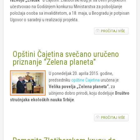
učestvovao na Godišnjem konkursu Ministarstva za poboljšanje
položaja osoba sa invaliditetom, a 18. maja, u Beogradu je potpisan
Ugovor o saradnji u realizaciji projekta.
PROČITAJ VIŠE
O ZAPOČ
PROJEKA
UNAPREĐ
DNEVNO
Opštini Čajetina svečano uručeno
BORAVKA
DECU SA
priznanje "Zelena planeta"
SMETNJ
U RAZVO
U ponedeljak 20. aprila 2015. godine,
"ZRAČAK
predsedniku
opštine Čajetina
uručena je
Velika povelja „Zelena planeta“
, za
učinjeno dobro prirodi, koju dodeljuje
Društvo
stručnjaka ekoloških nauka Srbije
.
PROČITAJ VIŠE
O OPŠTIN
ČAJETIN
SVEČAN
URUČEN
PRIZNAN