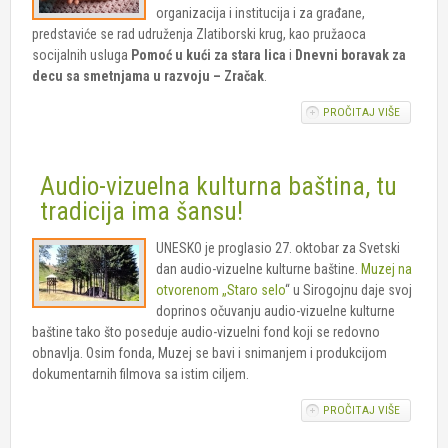
organizacija i institucija i za građane,
predstaviće se rad udruženja Zlatiborski krug, kao pružaoca
socijalnih usluga
Pomoć u kući za stara lica
i
Dnevni boravak za
decu sa smetnjama u razvoju – Zračak
.
PROČITAJ VIŠE
O UG
ZLATIBO
KRUG
PRUŽAO
Audio-vizuelna kulturna baština, tu
SOCIJAL
USLUGA 
tradicija ima šansu!
ČAJETINI
UNESKO je proglasio 27. oktobar za Svetski
dan audio-vizuelne kulturne baštine.
Muzej na
otvorenom „Staro selo
“ u Sirogojnu daje svoj
doprinos očuvanju audio-vizuelne kulturne
baštine tako što poseduje audio-vizuelni fond koji se redovno
obnavlja. Osim fonda, Muzej se bavi i snimanjem i produkcijom
dokumentarnih filmova sa istim ciljem.
PROČITAJ VIŠE
O AUDIO-
VIZUELN
KULTURN