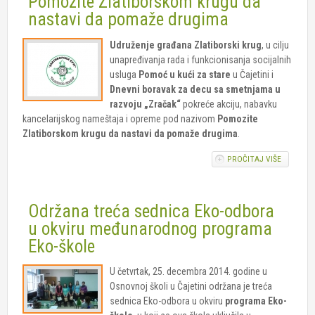
Pomozite Zlatiborskom krugu da
"ZELENA
nastavi da pomaže drugima
PLANETA
Udruženje građana Zlatiborski krug
, u cilju
unapređivanja rada i funkcionisanja socijalnih
usluga
Pomoć u kući za stare
u Čajetini i
Dnevni boravak za decu sa smetnjama u
razvoju „Zračak“
pokreće akciju, nabavku
kancelarijskog nameštaja i opreme pod nazivom
Pomozite
Zlatiborskom krugu da nastavi da pomaže drugima
.
PROČITAJ VIŠE
O POMOZ
ZLATIBO
KRUGU D
NASTAVI
Održana treća sednica Eko-odbora
POMAŽE
DRUGIMA
u okviru međunarodnog programa
Eko-škole
U četvrtak, 25. decembra 2014. godine u
Osnovnoj školi u Čajetini održana je treća
sednica Eko-odbora u okviru
programa Eko-