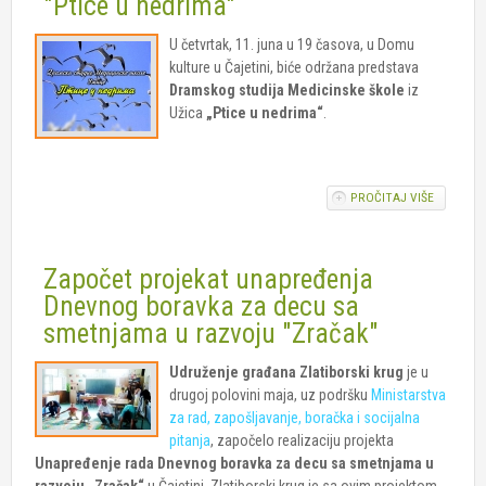
"Ptice u nedrima"
U četvrtak, 11. juna u 19 časova, u Domu
kulture u Čajetini, biće održana predstava
Dramskog studija Medicinske škole
iz
Užica
„Ptice u nedrima“
.
PROČITAJ VIŠE
O
HUMANIT
PREDSTA
ČAJETINI
Započet projekat unapređenja
"PTICE U
NEDRIMA
Dnevnog boravka za decu sa
smetnjama u razvoju "Zračak"
Udruženje građana Zlatiborski krug
je u
drugoj polovini maja, uz podršku
Ministarstva
za rad, zapošljavanje, boračka i socijalna
pitanja
, započelo realizaciju projekta
Unapređenje rada Dnevnog boravka za decu sa smetnjama u
razvoju „Zračak“
u Čajetini. Zlatiborski krug je sa ovim projektom