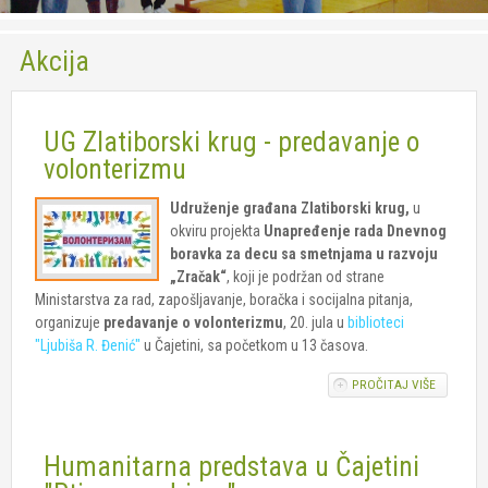
Socijalna zaštita
Akcija
Usluga Pomoć u kući za stare
Usluga Dnevni boravak
UG Zlatiborski krug - predavanje o
Volonteri
volonterizmu
Foto
Udruženje građana Zlatiborski krug,
u
okviru projekta
Unapređenje rada Dnevnog
Kontakt
boravka za decu sa smetnjama u razvoju
„Zračak“
, koji je podržan od strane
Ministarstva za rad, zapošljavanje, boračka i socijalna pitanja,
organizuje
predavanje o volonterizmu
, 20. jula u
biblioteci
"Ljubiša R. Đenić"
u Čajetini, sa početkom u 13 časova.
PROČITAJ VIŠE
O UG
ZLATIBO
KRUG -
PREDAVA
Humanitarna predstava u Čajetini
VOLONTE