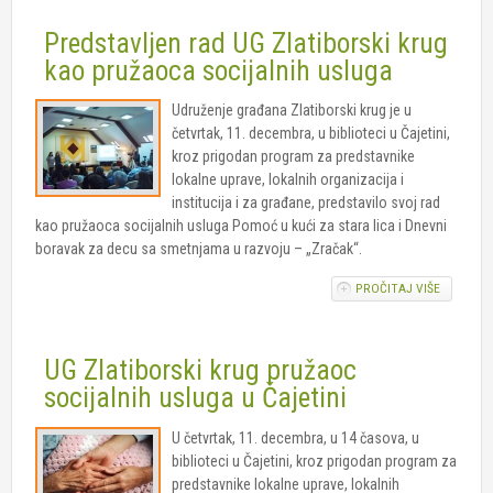
RADOVA
Predstavljen rad UG Zlatiborski krug
KORISNIK
DNEVNO
kao pružaoca socijalnih usluga
BORAVK
"ZRAČAK
Udruženje građana Zlatiborski krug je u
četvrtak, 11. decembra, u biblioteci u Čajetini,
kroz prigodan program za predstavnike
lokalne uprave, lokalnih organizacija i
institucija i za građane, predstavilo svoj rad
kao pružaoca socijalnih usluga Pomoć u kući za stara lica i Dnevni
boravak za decu sa smetnjama u razvoju – „Zračak“.
PROČITAJ VIŠE
O
PREDSTA
RAD UG
ZLATIBO
UG Zlatiborski krug pružaoc
KRUG KA
PRUŽAO
socijalnih usluga u Čajetini
SOCIJAL
USLUGA
U četvrtak, 11. decembra, u 14 časova, u
biblioteci u Čajetini, kroz prigodan program za
predstavnike lokalne uprave, lokalnih