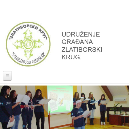
Skoči na glavni sadržaj
Naslovna
O nama
Projekti
Donatori, partneri