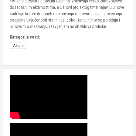
Korisnici projekta u opštini Čajetina izražavaju veliko zadovoljstvo
dosadašnjim aktivnostima, a članovi projektog tima najavljuju nove
sadržaje koji će doprineti ostvarivanju osnovnog cilja - povećanju
socijalne uključenosti starih lica, poboljšanju njihovog položaja i
njihovom osnaživanju, razvijanjem novih vidova podrške.
Kategorija vesti:
Akcija