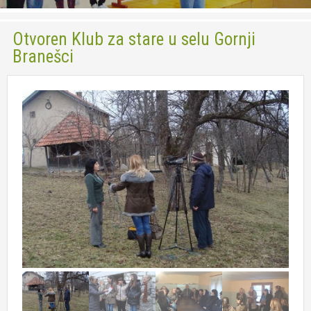
Socijalna zaštita
Otvoren Klub za stare u selu Gornji
Usluga Pomoć u kući za stare
Branešci
Usluga Dnevni boravak
Volonteri
Foto
Kontakt