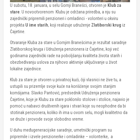
U subotu, 18. januara, u selu Gornji Branešci, otvoren je
Klub za
stare
. U novootvorenom Klubu je održana priredba, a nju su
zajednički pripremili penzioneri i omladinci - volonteri u okviru
projekta
U ime starih
, koji realizuje udruženje
Zlatiborski krug
iz
Čajetine.
Otvaranje Kluba za stare u Gornjim Branešcima je rezultat saradnje
Zlatiborskog kruga i Udruženja penzionera iz Čajetine, koji već
godinama zajednički rade na poboljšanju kvaliteta života starih i
obezbeđivanju uslova za njihovo aktivnije uključivanje u život
lokalne zajednice.
Klub za stare je otvoren u privatnoj kući, čiji vlasnici ne žive tu, a
ustupili su prizemlje svoje kuće na korišćenje svojim starijim
komšijama. Slavko Pantović, predsednik Udruženja penzionera
Čajetine, koje je Klubu za stare poklonilo stolove i stolice, najavio je
pomoć u nabavci društvenih igara i stvari koje su neophodne da bi
stotinak penzionera, koliko ih ima u ovom selu, mogli kvalitetno da
se druže i provode svoje slobodno vreme.
U duhu međugeneracijske saradnje, umetnički program su
pripremile i izvele penzionerke i omladinke – volonterke, a