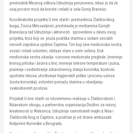
predsednik Mesnog odbora Udruženja penzionera, rekao je da će
ovaj prostor moći da koriste i mladi iz sela Gornji Branešci.
Koordinatorka projekta U ime starih i predsednica Zlatiborskog
kruga, Zorica Milosavljević, predstavila je meštanima Gornjih
Branešaca rad Udruženja i aktivnosti sprovedene u okviru ovog
projekta, kroz koji se pruža podrška starima u sedam seoskih
mesnih zajednica opštine Čajetina. Tim koji čine medicinska sestra,
vozač i mladi volonteri, obilaze stare u ovim selima. Dok
medicinska sestra obavlja osnovne medicinske preglede (merenje
krvnog pritiska i šećera u krvi, merenje telesne temperature i pulsa,
praćenje i evidentiranje zdravstvenog stanja korisnika, kontrolu
upotrebe lekova, utvrđivanje higijenskih prilika i procenu uslova
života korisnika), volonteri pomažu starima u obavljanju
svakodnevnih poslova.
Projekat U ime starih se istovremeno realizuje u Zlatiborskom i
Nišavskom okrugu, u partnerstvu organizacija Društvo za razvoj
kreativnosti iz Aleksinca, Udruženje samohranih majki iz Niša i
Zlatiborski krug iz Čajetine, a podržan je od strane ambasade
Kraljevine Norveške u Beogradu.