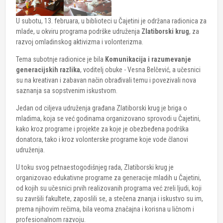
U subotu, 13. februara, u biblioteci u Čajetini je održana radionica za
mlade, u okviru programa podrške udruženja
Zlatiborski krug
, za
razvoj omladinskog aktivizma i volonterizma.
Tema subotnje radionice je bila
Komunikacija i razumevanje
generacijskih razlika
, voditelj obuke - Vesna Belčević, a učesnici
su na kreativan i zabavan način obrađivali temu i povezivali nova
saznanja sa sopstvenim iskustvom.
Jedan od ciljeva udruženja građana Zlatiborski krug je briga o
mladima, koja se već godinama organizovano sprovodi u Čajetini,
kako kroz programe i projekte za koje je obezbeđena podrška
donatora, tako i kroz volonterske programe koje vode članovi
udruženja.
U toku svog petnaestogodišnjeg rada, Zlatiborski krug je
organizovao edukativne programe za generacije mladih u Čajetini,
od kojih su učesnici prvih realizovanih programa već zreli ljudi, koji
su završili fakultete, zaposlili se, a stečena znanja i iskustvo su im,
prema njihovim rečima, bila veoma značajna i korisna u ličnom i
profesionalnom razvoju.