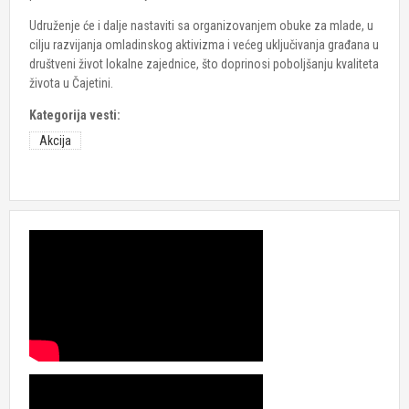
Udruženje će i dalje nastaviti sa organizovanjem obuke za mlade, u
cilju razvijanja omladinskog aktivizma i većeg uključivanja građana u
društveni život lokalne zajednice, što doprinosi poboljšanju kvaliteta
života u Čajetini.
Kategorija vesti:
Akcija