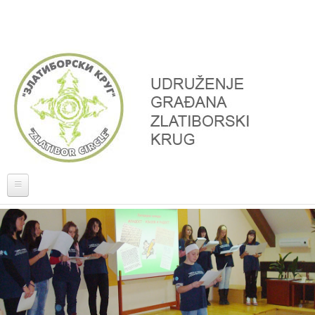
Skoči na glavni sadržaj
Naslovna
O nama
Projekti
Donatori, partneri