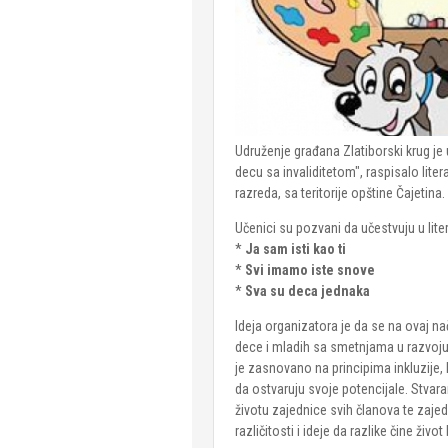
Udruženje građana Zlatiborski krug je
decu sa invaliditetom", raspisalo liter
razreda, sa teritorije opštine Čajetina.
Učenici su pozvani da učestvuju u lit
*
Ja sam isti kao ti
*
Svi imamo iste snove
*
Sva su deca jednaka
Ideja organizatora je da se na ovaj nač
dece i mladih sa smetnjama u razvoju,
je zasnovano na principima inkluzije,
da ostvaruju svoje potencijale. Stvar
životu zajednice svih članova te zajed
različitosti i ideje da razlike čine život