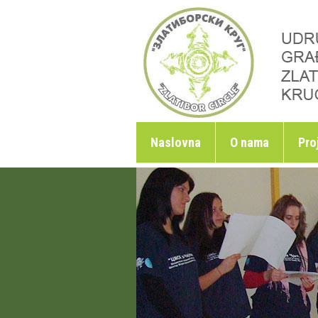
Skoči na glavni sadržaj
Naslovna
O nama
Pro