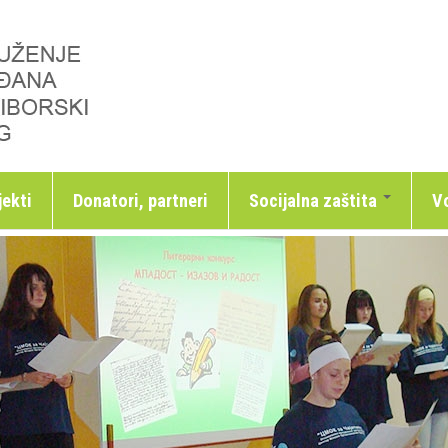
jekti
Donatori, partneri
Socijalna zaštita
Vo