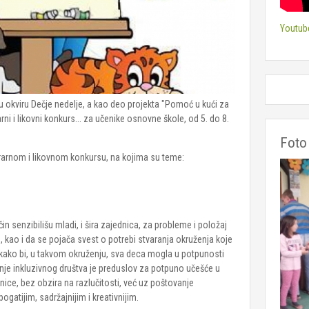
Youtub
 u okviru Dečje nedelje, a kao deo projekta "Pomoć u kući za
arni i likovni konkurs... za učenike osnovne škole, od 5. do 8.
Foto 
erarnom i likovnom konkursu, na kojima su teme:
in senzibilišu mladi, i šira zajednica, za probleme i položaj
 kao i da se pojača svest o potrebi stvaranja okruženja koje
 kako bi, u takvom okruženju, sva deca mogla u potpunosti
anje inkluzivnog društva je preduslov za potpuno učešće u
nice, bez obzira na razlučitosti, već uz poštovanje
 bogatijim, sadržajnijim i kreativnijim.