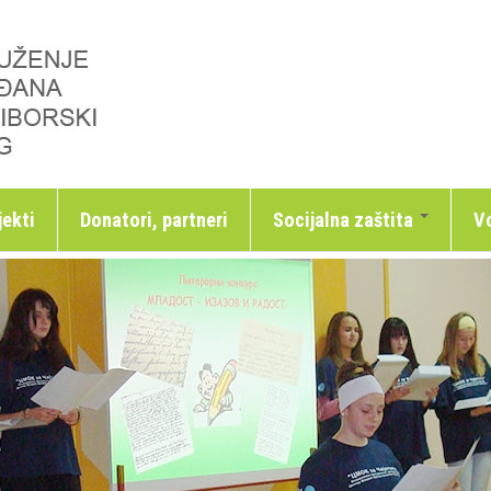
jekti
Donatori, partneri
Socijalna zaštita
Vo