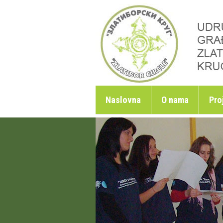
Skoči na glavni sadržaj
Naslovna
O nama
Pro