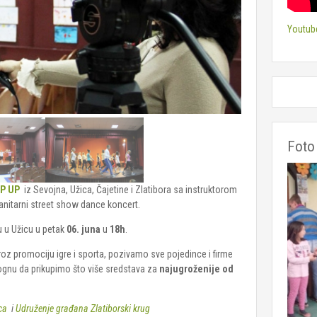
Youtub
Foto 
EP UP
iz Sevojna, Užica, Čajetine i Zlatibora sa instruktorom
nitarni street show dance koncert.
u u Užicu u petak
06. juna
u
18h
.
oz promociju igre i sporta, pozivamo sve pojedince i firme
ognu da prikupimo što više sredstava za
najugroženije od
ca
i
Udruženje građana Zlatiborski krug