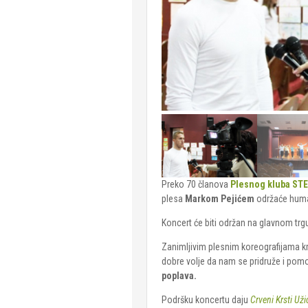
Preko 70 članova
Plesnog kluba ST
plesa
Markom Pejićem
održaće huma
Koncert će biti održan na glavnom trg
Zanimljivim plesnim koreografijama kr
dobre volje da nam se pridruže i pom
poplava.
Podršku koncertu daju
Crveni Krsti Uži